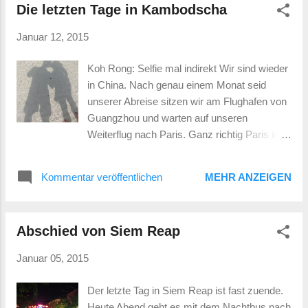
und alle sind bestimmt auch gut in dem was
Die letzten Tage in Kambodscha
Minuten Massage hinter mir und meine Füße
sie tun. Da...
fühlen sich an wie wabbeliger
Januar 12, 2015
Wackelpudding. Also ist jetzt die beste Zeit
um ein wenig über die letzten Tage zu
Koh Rong: Selfie mal indirekt Wir sind wieder
schreiben. Die Hochzeit war super. Das
in China. Nach genau einem Monat seid
Brautpaar, die Leute, das Essen, das Wetter
unserer Abreise sitzen wir am Flughafen von
und natürlich das Zusammensein mit der
Guangzhou und warten auf unseren
Familie. Das Zusammensein mit der Familie
Weiterflug nach Paris. Ganz richtig Paris in
war wohl das seltsamste an dieser
Europa! Wir sind auf dem Weg nach Spanien,
Unterbrechung. Auch wenn wir die ganze Zeit
um da eine Hochzeit zu feiern. In Valencia
Kontakt haben per WhatsApp und ähnlichem,
Kommentar veröffentlichen
MEHR ANZEIGEN
wird geheiratet und das ist unser Ziel. Nach
die Familie zu sehen und mit denen in Person
der Hochzeit und nachdem wir den
zu sprechen hat mich ganz schön schnell
europäischen Freuden gefröhnt haben, guter
nach Europa zurück geholt. Der Abschied ist
Abschied von Siem Reap
Kaffee, wundervolles, mediterranes Essen
diesmal aber n...
und Geld, was nicht aussieht als käme es
Januar 05, 2015
aus einer sehr, sehr alten Monopoly Version,
fliegen wir wieder nach Südostasien und
Der letzte Tag in Siem Reap ist fast zuende.
ziehen weiter auf unserem Weg nach Osten
Heute Abend geht es mit dem Nachtbus nach