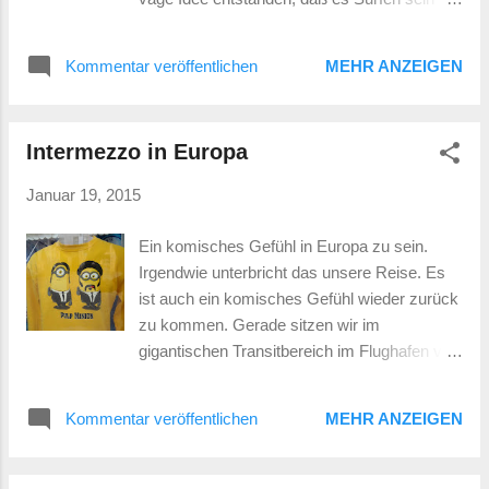
wird oder sein könnte. Auf Bali soll es die
ersten Schritten zu diesem Ziel hin geben. Es
Kommentar veröffentlichen
MEHR ANZEIGEN
gibt zig Surfschulen hier. Angeblich ist Bali
der Ort an dem Surfen nach Asien
gekommen ist. Die Wellen sind hier sehr
Intermezzo in Europa
regelmäßig und je nach dem wie die
Gezeiten sind, stark oder eher schwächer.
Januar 19, 2015
Für Anfänger idea,l wenn man bei
angehender Ebbe surft sind die Welle nicht
Ein komisches Gefühl in Europa zu sein.
so kraftvoll. Als wir das erste Mal über den
Irgendwie unterbricht das unsere Reise. Es
Es gibt nur das Meer und mich Strand
ist auch ein komisches Gefühl wieder zurück
gegangen sind, sind wir unglaublich oft
zu kommen. Gerade sitzen wir im
angesprochen worden, ob wir nicht surfen
gigantischen Transitbereich im Flughafen von
lernen wollten. Der beste Zeitpunkt um mit
Singapur. Ein größeren Transitbereich habe
einem Preisvergleich zu beginnen. Alle haben
ich bisher noch nicht gesehen. Carla lässt
so ca 300.000 Rupia gekostet, für 2
Kommentar veröffentlichen
MEHR ANZEIGEN
sich die Füße massieren in einem der
Personen eine Stunde lang Surfunterricht.
Massageapparate die hier alle paar hundert
Jeder der uns angesprochen hat war Surfer
Meter aufgestellt sind. Ich habe schon 30