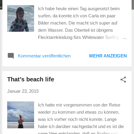
Ich habe heute einen Tag ausgesetzt beim
surfen, da konnte ich von Carla ein paar
Bilder machen. Die macht sich super auf
dem Wasser. Das Oberteil ist übrigens
Flecktarnkleidung fürs Whitewater Surfing.
Es war auch garnicht so leicht, sie in den
Sucher zu bekommen. Sie ist wie ein
Kommentar veröffentlichen
MEHR ANZEIGEN
scheues Reh in ihrer natürlichen Umgebung.
Das Wasser ist ihr Zuhause. Get up, stand
up ... stand up for your rights Riding giants ...
That’s beach life
also the little ones :) Carla hat als erste die
Rechtskurve geschafft So lässig wie Ari steht
Januar 23, 2015
keiner auf dem Brett
Ich hatte mir vorgenommen von der Reise
wieder zu kommen und etwas zu können,
was ich vorher noch nicht konnte. Lange
habe ich darüber nachgedacht und es ist die
vage Idee entstanden, daß es Surfen sein