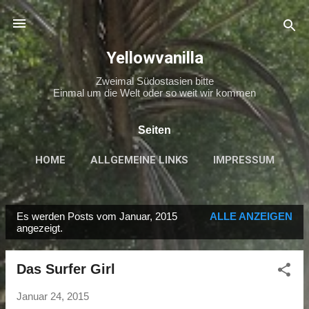
Direkt zum Hauptbereich
Yellowvanilla
Zweimal Südostasien bitte
Einmal um die Welt oder so weit wir kommen
Seiten
HOME
ALLGEMEINE LINKS
IMPRESSUM
MEHR…
DATENSCHUTZERKLÄRUNG
Es werden Posts vom Januar, 2015
ALLE ANZEIGEN
P
angezeigt.
o
s
Das Surfer Girl
t
s
Januar 24, 2015