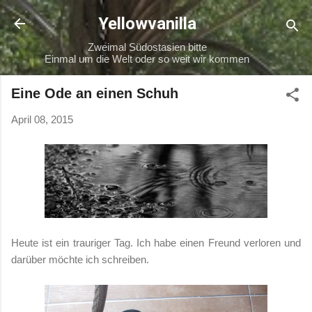
Direkt zum Hauptbereich
Yellowvanilla
Zweimal Südostasien bitte
Einmal um die Welt oder so weit wir kommen
Eine Ode an einen Schuh
April 08, 2015
Heute ist ein trauriger Tag. Ich habe einen Freund verloren und
darüber möchte ich schreiben.