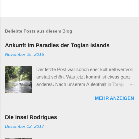
Beliebte Posts aus diesem Blog
Ankunft im Paradies der Togian Islands
November 25, 2016
Der letzte Post war schon eher kulturell wertvoll
anstatt schön. Was jetzt kommt ist etwas ganz
anderes. Nach unserem Aufenthalt in Toraja
sind wir weiter nach Norden gezogen in
MEHR ANZEIGEN
Richtung der Togian Islands. Der Dschungel in
den Bergen von Zentralsulawesi Sulawesi ist in
seiner West-Ost und Nord-Süd Ausdehnung
Die Insel Rodrigues
etwas kleiner als Frankreich. Jeder, der schon
Dezember 12, 2017
mal mit dem Auto durch Frankreich gefahren ist,
weiß wie groß da die Entfernungen sein können.