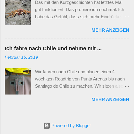
Das mit den Kurzgeschichten hat letztes Mal
Man stelle sich vor, durch halb Frankreich zu
gut funktioniert. Das probiere ich nochmal. Ich
fahren, nur auf Straßen, die eineinhalb Autos
habe das Gefühl, dass sich mehr Eindrücke
breit sind und größten Teils Serpentinen haben
unterbringen lassen, wenn ich sie in kleinere
wie in den Alpen. Stellt sich das jetzt jeder vor?
MEHR ANZEIGEN
Geschichten verpacke. Alle drei Geschichten
Ok, das ist die Strecke, die wir von Toraja nach
spielen auf der Insel Rodrigues. Eine weitere
Ampana vor uns haben. Ampana ist die Stadt
Insel im indischen Ozean, wie Mauritius auch.
auf der Hauptinsel, von wo aus die Fähre startet
Ich fahre nach Chile und nehme mit ...
Rodrigues gehört noch zu Mauritius, auch wenn
in Richtung Togian Islands. Da müssen wir hin.
Februar 15, 2019
es cirka 1,5 Flugstunden östlich von dort
Wir haben uns dazu entschieden nicht den
gelegen ist. Die Leute hier haben ihre Wurzeln
öffentlichen Bus zu nehmen, sondern einen
Wir fahren nach Chile und planen einen 4
eher in Afrika als in Indien, wie es in Mauritius
Privat Transport. Hätten wir mehr Zeit in
wöchigen Roadtrip von Punta Arenas bis nach
der Fall ist. Die erste Hälfte haben wir auf
unserem Urlaub, würden wir den...
Santiago de Chile zu machen. Wir sitzen also
Rodrigues im Osten in St. Francois verbracht,
mehr oder weniger die ganze Zeit im Auto und
dem Teil der Insel mit den schönen Stränden.
MEHR ANZEIGEN
fahren durch die Anden. Wir starten ganz im
Die zweite Hälfte waren wir in der Nähe der
Süden von Chile und kommen nach ungefähr
Hauptstadt Port Marthurin und eher im Westen.
3300 km in Santiago de Chile an. In der Zeit
Bananenpalme mit frisch gestylten Blättern Trou
durchqueren wir zirka die Hälfte von Chile.
d`Argent Schneeweisser Sand, azurblaues
Powered by Blogger
Zwischendurch müssen wir für ungefähr 1000
Wasser, strahlender Sonnenschein … es ist fast